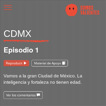
CDMX
Episodio 1
Reproducir
Material de Apoyo
Vamos a la gran Ciudad de México. La
inteligencia y fortaleza no tienen edad.
Ver los comentarios